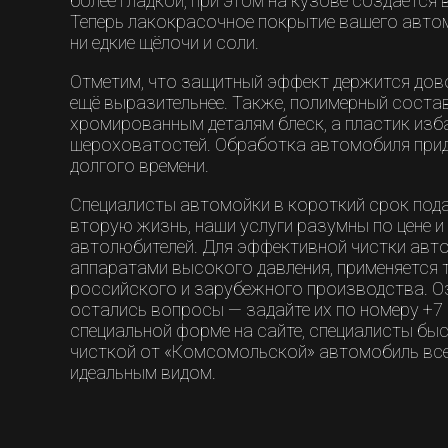
более гладкой, при этом на кузове создаётся
Теперь лакокрасочное покрытие вашего автом
ни едкие щёлочи и соли.
Отметим, что защитный эффект держится дово
ещё выразительнее. Также, полимерный соста
хромированным деталям блеск, а пластик изб
шероховатостей. Обработка автомобиля прид
долгого времени.
Специалисты автомойки в короткий срок под
вторую жизнь, наши услуги разумны по цене 
автолюбителей. Для эффективной чистки ав
аппаратами высокого давления, применяется 
российского и зарубежного производства. Оз
остались вопросы — задайте их по номеру +7 
специальной форме на сайте, специалисты бы
чисткой от «Комсомольской» автомобиль все
идеальным видом.