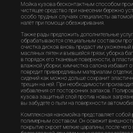
Мойка кузова бесконтактным способом прои
чистящее средство при нанесении бережно уст
особо трудных случаях специалисты автомо
налёт при помощи обезжиривания.
Также рады предложить дополнительные услуг
обрабатываются специальным составом прот
очистка дисков вновь придаст им ухоженный в
масляных пятен и въевшейся грязи; уборка б
в порядок его тканевые поверхности, а пласт
влажной уборки; химчистка салона избавит от
повредит привередливым материалам отделки;
сидений как можно дольше сохранит эластичн
трещин на ней. При необходимости производи
избавления от посторонних запахов. Полиро
кузова защитный слой против новых загрязне
вы забудете о пыли на поверхности автомобил
Комплексная наномойка представляет собой
полимерным составом. Он освежит внешность
покрытие скроет мелкие царапины, после чего