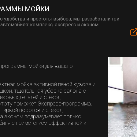
ГРАММЫ МОЙКИ
о удобства и простоты выбора, мы разработали три
автомобиля: комплекс, экспресс и эконом
программы мойки для вашего
актная мойка активной пеной кузова и
шкой, тщательная уборка салона с
ковых деталей и стёкол;
истоту поможет Экспресс-программа,
иркой порогов и стёкол;
ма эконом подразумевает только
иля с применением эффективной и