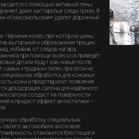
зводится с помощью активной пены:
раняет даже застарелые следы грязи. В
йки «Комсомольская» удалят дорожный
и. Чернение колёс, при котором шины
ив выгорания и образования трещин;
ид, избавив от следов нагара,
агажника при помощи пылесоса приведёт
иковые детали будут как новые после
 самых «трудных» пятен, при этом не
 специальная обработка для кожаных
ость кожи и предотвратит появление
тся дезодорация салона для надёжного
вка салона создаст на поверхности
ний и придаст эффект антистатики —
я!
 ручную обработку специальным
 своего автомобиля: восковое
 поверхность становится блестящей и