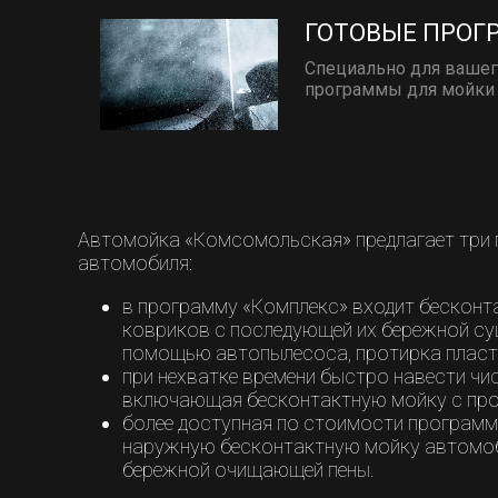
ГОТОВЫЕ ПРО
Специально для вашег
программы для мойки 
Автомойка «Комсомольская» предлагает три 
автомобиля:
в программу «Комплекс» входит бесконт
ковриков с последующей их бережной су
помощью автопылесоса, протирка пласти
при нехватке времени быстро навести ч
включающая бесконтактную мойку с прот
более доступная по стоимости програм
наружную бесконтактную мойку автомоб
бережной очищающей пены.