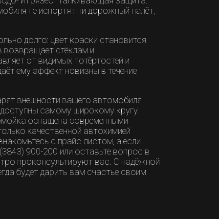
 водо- и грязеотталкивающая защита.
обиля не испортят ни дорожный налёт,
льно долго: цвет краски становится
в возвращает стёклам и
авляет от видимых потёртостей и
аёт ему эффект новизны в течение
арят внешности вашего автомобиля
и доступны самому широкому кругу
томойка оснащена современными
только качественной автохимией
накомьтесь с прайс-листом, а если
(3843) 900-200 или оставьте вопрос в
стро проконсультируют вас. С надёжной
гда будет дарить вам счастье своим